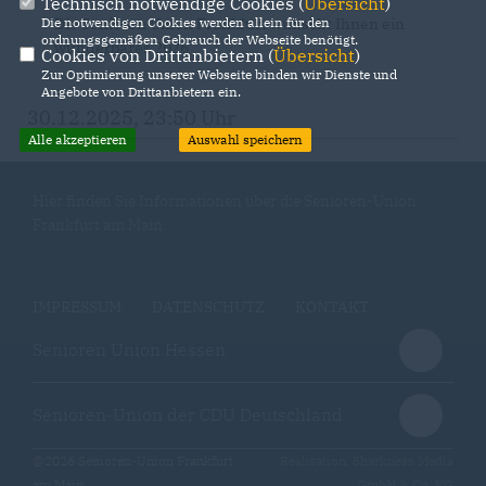
Technisch notwendige Cookies (
Übersicht
)
Die Senioren Union Frankfurt wünscht Ihnen ein
Die notwendigen Cookies werden allein für den
ordnungsgemäßen Gebrauch der Webseite benötigt.
wunderbares 2026
Cookies von Drittanbietern (
Übersicht
)
Zur Optimierung unserer Webseite binden wir Dienste und
Angebote von Drittanbietern ein.
30.12.2025, 23:50 Uhr
Alle akzeptieren
Auswahl speichern
Hier finden Sie Informationen über die Senioren-Union
Frankfurt am Main
IMPRESSUM
DATENSCHUTZ
KONTAKT
Senioren Union Hessen
Senioren-Union der CDU Deutschland
@2026 Senioren-Union Frankfurt
Realisation: Sharkness Media
am Main
GmbH & Co. KG