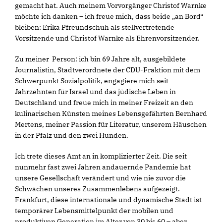
gemacht hat. Auch meinem Vorvorgänger Christof Warnke
möchte ich danken – ich freue mich, dass beide „an Bord“
bleiben: Erika Pfreundschuh als stellvertretende
Vorsitzende und Christof Warnke als Ehrenvorsitzender.
Zu meiner Person: ich bin 69 Jahre alt, ausgebildete
Journalistin, Stadtverordnete der CDU-Fraktion mit dem
Schwerpunkt Sozialpolitik, engagiere mich seit
Jahrzehnten für Israel und das jüdische Leben in
Deutschland und freue mich in meiner Freizeit an den
kulinarischen Künsten meines Lebensgefährten Bernhard
Mertens, meiner Passion für Literatur, unserem Häuschen
in der Pfalz und den zwei Hunden.
Ich trete dieses Amt an in komplizierter Zeit. Die seit
nunmehr fast zwei Jahren andauernde Pandemie hat
unsere Gesellschaft verändert und wie nie zuvor die
Schwächen unseres Zusammenlebens aufgezeigt.
Frankfurt, diese internationale und dynamische Stadt ist
temporärer Lebensmittelpunkt der mobilen und
produktiven Generation im Alter von 30 bis 60 – aber