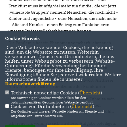
Frankfurt muss künftig viel mehr tun für die, die wir jetzt
vulnerable Gruppen“ nennen: Menschen, die noch nicht –
Kinder und Jugendliche - oder Menschen, die nicht mehr
- Alte und Kranke - einen Beitrag zum Funktionieren
unserer Stadtgesellschaft beitragen können.
Cookie Hinweis
Die Pandemie hat ein Phänomen verschärft, aber auch
Diese Webseite verwendet Cookies, die notwendig
endlich sichtbar gemacht, dem wir künftig unsere ganze
sind, um die Webseite zu nutzen. Weiterhin
Aufmerksamkeit und Kraft widmen müssen: die
verwenden wir Dienste von Drittanbietern, die uns
helfen, unser Webangebot zu verbessern (Website-
Alterseinsamkeit. Während die soziale Sicherung alter
Optmierung). Für die Verwendung bestimmter
Menschen in unserer Stadt überwiegend gegeben ist,
Dienste, benötigen wir Ihre Einwilligung. Ihre
verlangt die Vereinzelung, die krankmachende
Einwilligung können Sie jederzeit widerrufen. Weitere
Informationen finden Sie in unserer
Einsamkeit des alten Menschen eine Antwort. An dieser
Datenschutzerklärung
.
Antwort möchte ich als Vorsitzende der Frankfurter
Technisch notwendige Cookies (
Übersicht
)
Senioren Union mitwirken. Frankfurt soll Ihnen –
Die notwendigen Cookies werden allein für den
unabhängig davon, woher Sie kommen ein Zuhause sein.
ordnungsgemäßen Gebrauch der Webseite benötigt.
Zuhause ist dort, wo man mit anderen Menschen
Cookies von Drittanbietern (
Übersicht
)
zusammenlebt,sich austauscht und sich geborgen fühlt.
Zur Optimierung unserer Webseite binden wir Dienste und
Angebote von Drittanbietern ein.
Ich freue ich, wenn Sie sich an dieser Aufgabe beteiligen.