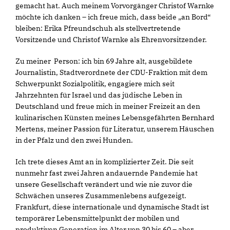
gemacht hat. Auch meinem Vorvorgänger Christof Warnke
möchte ich danken – ich freue mich, dass beide „an Bord“
bleiben: Erika Pfreundschuh als stellvertretende
Vorsitzende und Christof Warnke als Ehrenvorsitzender.
Zu meiner Person: ich bin 69 Jahre alt, ausgebildete
Journalistin, Stadtverordnete der CDU-Fraktion mit dem
Schwerpunkt Sozialpolitik, engagiere mich seit
Jahrzehnten für Israel und das jüdische Leben in
Deutschland und freue mich in meiner Freizeit an den
kulinarischen Künsten meines Lebensgefährten Bernhard
Mertens, meiner Passion für Literatur, unserem Häuschen
in der Pfalz und den zwei Hunden.
Ich trete dieses Amt an in komplizierter Zeit. Die seit
nunmehr fast zwei Jahren andauernde Pandemie hat
unsere Gesellschaft verändert und wie nie zuvor die
Schwächen unseres Zusammenlebens aufgezeigt.
Frankfurt, diese internationale und dynamische Stadt ist
temporärer Lebensmittelpunkt der mobilen und
produktiven Generation im Alter von 30 bis 60 – aber