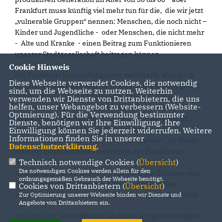
Frankfurt muss künftig viel mehr tun für die, die wir jetzt
vulnerable Gruppen“ nennen: Menschen, die noch nicht –
Kinder und Jugendliche - oder Menschen, die nicht mehr
- Alte und Kranke - einen Beitrag zum Funktionieren
unserer Stadtgesellschaft beitragen können.
Cookie Hinweis
Die Pandemie hat ein Phänomen verschärft, aber auch
Diese Webseite verwendet Cookies, die notwendig
endlich sichtbar gemacht, dem wir künftig unsere ganze
sind, um die Webseite zu nutzen. Weiterhin
Aufmerksamkeit und Kraft widmen müssen: die
verwenden wir Dienste von Drittanbietern, die uns
helfen, unser Webangebot zu verbessern (Website-
Alterseinsamkeit. Während die soziale Sicherung alter
Optmierung). Für die Verwendung bestimmter
Menschen in unserer Stadt überwiegend gegeben ist,
Dienste, benötigen wir Ihre Einwilligung. Ihre
verlangt die Vereinzelung, die krankmachende
Einwilligung können Sie jederzeit widerrufen. Weitere
Informationen finden Sie in unserer
Einsamkeit des alten Menschen eine Antwort. An dieser
Datenschutzerklärung
.
Antwort möchte ich als Vorsitzende der Frankfurter
Technisch notwendige Cookies (
Übersicht
)
Senioren Union mitwirken. Frankfurt soll Ihnen –
Die notwendigen Cookies werden allein für den
unabhängig davon, woher Sie kommen ein Zuhause sein.
ordnungsgemäßen Gebrauch der Webseite benötigt.
Zuhause ist dort, wo man mit anderen Menschen
Cookies von Drittanbietern (
Übersicht
)
zusammenlebt,sich austauscht und sich geborgen fühlt.
Zur Optimierung unserer Webseite binden wir Dienste und
Angebote von Drittanbietern ein.
Ich freue ich, wenn Sie sich an dieser Aufgabe beteiligen.