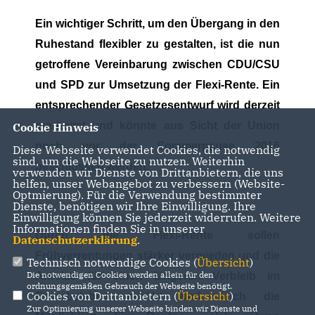
Ein wichtiger Schritt, um den Übergang in den
Ruhestand flexibler zu gestalten, ist die nun
getroffene Vereinbarung zwischen CDU/CSU
und SPD zur Umsetzung der Flexi-Rente. Ein
entsprechender Gesetzesentwurf wird derzeit
erarbeitet und könnte aus Sicht der Union
Cookie Hinweis
noch vor der Sommerpause 2016
Diese Webseite verwendet Cookies, die notwendig
sind, um die Webseite zu nutzen. Weiterhin
beschlossen werden.
verwenden wir Dienste von Drittanbietern, die uns
helfen, unser Webangebot zu verbessern (Website-
Optmierung). Für die Verwendung bestimmter
Dienste, benötigen wir Ihre Einwilligung. Ihre
Einwilligung können Sie jederzeit widerrufen. Weitere
Informationen finden Sie in unserer
Durch die Flexi-Rente sollen
Datenschutzerklärung
.
Frühverrentungen stärker vermieden und die
Technisch notwendige Cookies (
Übersicht
)
Die notwendigen Cookies werden allein für den
Anreize für einen längeren Verbleib im
ordnungsgemäßen Gebrauch der Webseite benötigt.
Cookies von Drittanbietern (
Übersicht
)
Erwerbsleben erhöht und auch die
Zur Optimierung unserer Webseite binden wir Dienste und