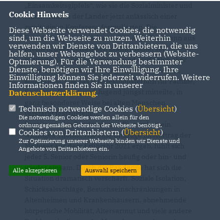
Einsamkeitsgipfels“, wie sie die Sozialminister und
Cookie Hinweis
Ministerinnen der Länder jetzt anlässlich einer
zweitägigen Konferenz formulierten. Die
Diese Webseite verwendet Cookies, die notwendig
sind, um die Webseite zu nutzen. Weiterhin
Feststellung von Sozialsenatorin Anja Stahmann aus
verwenden wir Dienste von Drittanbietern, die uns
Bremen, dass Einsamkeit krank mache, sei
helfen, unser Webangebot zu verbessern (Website-
mittlerweile Allgemeinwissen und dürfe sich aber
Optmierung). Für die Verwendung bestimmter
Dienste, benötigen wir Ihre Einwilligung. Ihre
nicht nur auf Kinder und Jugendliche beziehen,
Einwilligung können Sie jederzeit widerrufen. Weitere
sondern ist, wie das Bundesministerium für Familie,
Informationen finden Sie in unserer
Senioren, Frauen und Jugend jüngst mitteilte, in
Datenschutzerklärung
.
ganz besonderer Weise bei alten Menschen
Technisch notwendige Cookies (
Übersicht
)
verstärkt festzustellen.
Die notwendigen Cookies werden allein für den
Bereits vor der Pandemie war Einsamkeit ein
ordnungsgemäßen Gebrauch der Webseite benötigt.
Cookies von Drittanbietern (
Übersicht
)
wichtiges Thema. Wie eine Umfrage im Auftrag der
Zur Optimierung unserer Webseite binden wir Dienste und
Malteser aus dem Frühjahr 2021 ergab, fühlt sich
Angebote von Drittanbietern ein.
jeder 5. Senior oder Seniorin häufig oder hin- und
wieder einsam. Durch die Pandemie hat sich die
Alle akzeptieren
Auswahl speichern
Situation dramatisch verschärft. Soziale Isolation,
Schicksalsschläge, Besuchseinschränkungen in
Altenheimen und Krankenhäusern, abnehmende
körperliche Mobilität, Altersarmut und viele andere