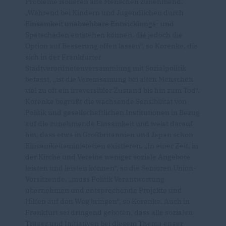
Probleme isolieren alte Menschen zunehmend.
Während bei Kindern und Jugendlichen durch
Einsamkeit unabsehbare Entwicklungs- und
Spätschäden entstehen können, die jedoch die
Option auf Besserung offen lassen“, so Korenke, die
sich in der Frankfurter
Stadtverordnetenversammlung mit Sozialpolitik
befasst, „ist die Vereinsamung bei alten Menschen
viel zu oft ein irreversibler Zustand bis hin zum Tod“.
Korenke begrüßt die wachsende Sensibilität von
Politik und gesellschaftlichen Institutionen in Bezug
auf die zunehmende Einsamkeit und weist darauf
hin, dass etwa in Großbritannien und Japan schon
Einsamkeitsministerien existieren. „In einer Zeit, in
der Kirche und Vereine weniger soziale Angebote
leisten und leisten können“, so die Senioren Union-
Vorsitzende, „muss Politik Verantwortung
übernehmen und entsprechende Projekte und
Hilfen auf den Weg bringen“, so Korenke. Auch in
Frankfurt sei dringend geboten, dass alle sozialen
Träger und Initiativen bei diesem Thema enger